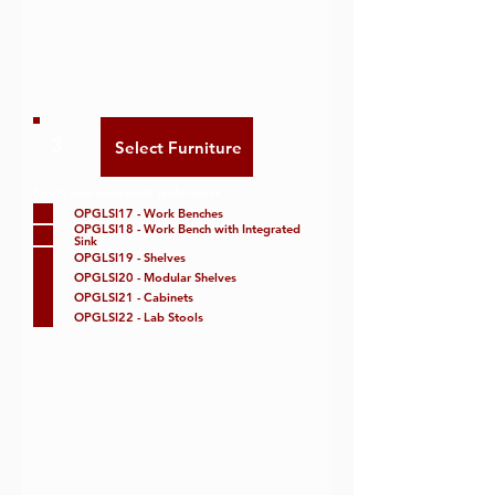
3
Select your equipment preferences
OPGLSI17 - Work Benches
OPGLSI18 - Work Bench with Integrated
Sink
OPGLSI19 - Shelves
OPGLSI20 - Modular Shelves
OPGLSI21 - Cabinets
OPGLSI22 - Lab Stools