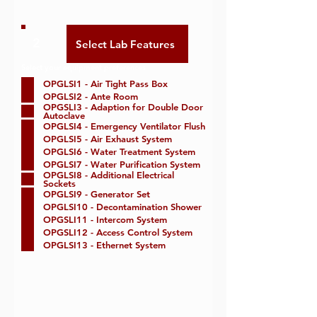
2
Select your equipment preferences
OPGLSI1 - Air Tight Pass Box
OPGLSI2 - Ante Room
OPGSLI3 - Adaption for Double Door
Autoclave
OPGLSI4 - Emergency Ventilator Flush
OPGLSI5 - Air Exhaust System
OPGLSI6 - Water Treatment System
OPGLSI7 - Water Purification System
OPGLSI8 - Additional Electrical
Sockets
OPGLSI9 - Generator Set
OPGLSI10 - Decontamination Shower
OPGSLI11 - Intercom System
OPGSLI12 - Access Control System
OPGLSI13 - Ethernet System